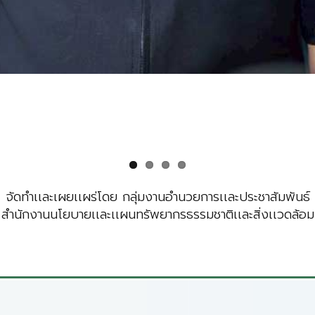
จัดทำเเละเผยเเผร่โดย กลุ่มงานอำนวยการเเละประชาสัมพันธ์
สำนักงานนโยบายเเละเเผนทรัพยากรธรรมชาติเเละสิ่งเเวดล้อม