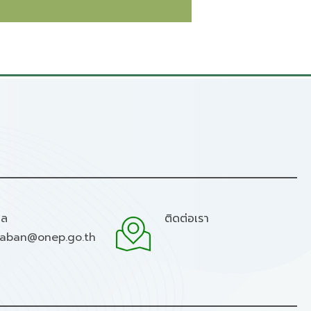
มล
ติดต่อเรา
raban@onep.go.th