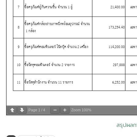
Page
1
/
4
Zoom
100%
สรุปผลกา