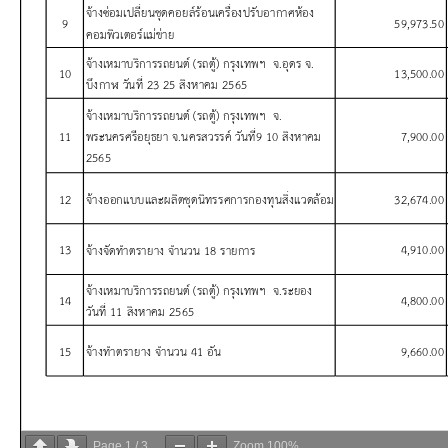
Page
1
/
3
Zoom
100%