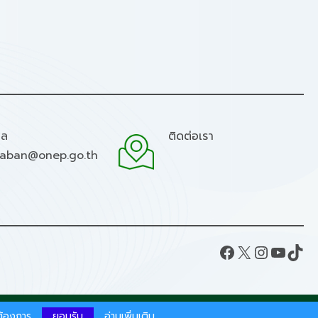
มล
ติดต่อเรา
raban@onep.go.th
Facebook
X
Instagram
YouTube
TikTok
ากต้องการ
ยอมรับ
อ่านเพิ่มเติม