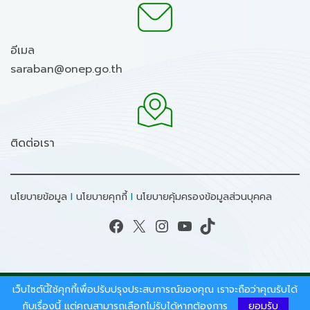
อีเมล
saraban@onep.go.th
ติดต่อเรา
นโยบายข้อมูล
I
นโยบายคุกกี้
I
นโยบายคุ้มครองข้อมูลส่วนบุคคล
Facebook
X
Instagram
YouTube
TikTok
เว็บไซต์นี้ใช้คุกกี้เพื่อปรับปรุงประสบการณ์ของคุณ เราจะถือว่าคุณรับได้
สงวนลิขสิทธิ์ © 2026 - สำนักงานนโยบายและแผน
ทรัพยากรธรรมชาติและสิ่งแวดล้อม.
กับเรื่องนี้ แต่คุณสามารถเลือกไม่รับได้หากต้องการ
ยอมรับ