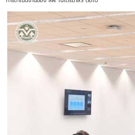
การดำเนินงานของ สผ. ในไตรมาส3 ต่อไป