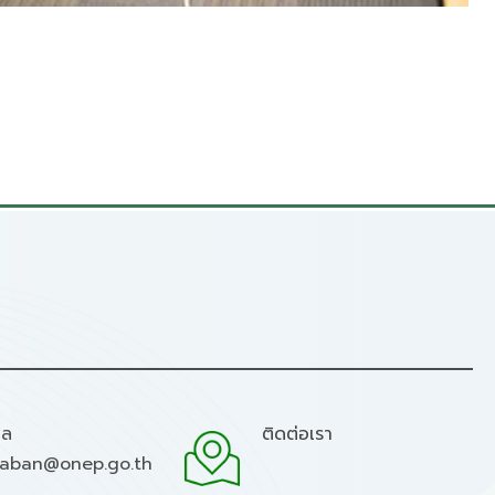
มล
ติดต่อเรา
raban@onep.go.th