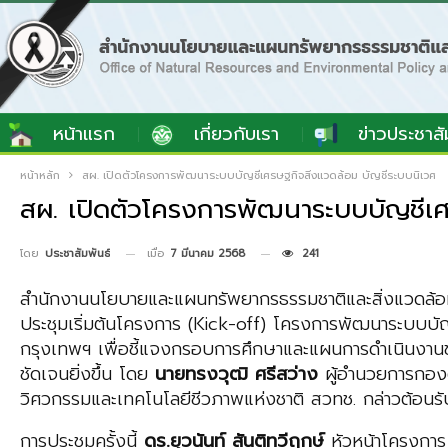
หน้าแรก
เกี่ยวกับเรา
ข่าวประชาสั
หน้าหลัก
สผ. เปิดตัวโครงการพัฒนาระบบบัญชีเศรษฐกิจสิ่งแวดล้อม บัญชีระบบนิเวศ
สผ. เปิดตัวโครงการพัฒนาระบบบัญชีเศ
เมื่อ
7 มีนาคม 2568
241
โดย
ประชาสัมพันธ์
สำนักงานนโยบายและแผนทรัพยากรธรรมชาติและสิ่งแวดล้อม 
ประชุมเริ่มต้นโครงการ (Kick-off) โครงการพัฒนาระบบบั
กรุงเทพฯ เพื่อชี้แจงกรอบการศึกษาและแผนการดำเนินงาน
ชัดเจนยิ่งขึ้น โดย
นายทรงวุฒิ ศรีสว่าง
ผู้อำนวยการกองต
วิศวกรรมและเทคโนโลยีชีวภาพแห่งชาติ สวทช. กล่าวต้อนรับ โ
การประชุมครั้งนี้
ดร.ยุวนันท์ สันติทวีฤกษ์
หัวหน้าโครงการ