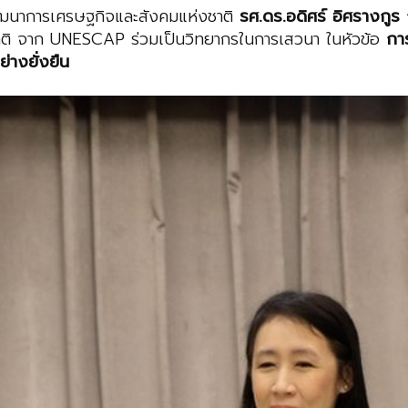
ัฒนาการเศรษฐกิจและสังคมแห่งชาติ
รศ.ดร.อดิศร์ อิศรางกู
ิติ จาก UNESCAP ร่วมเป็นวิทยากรในการเสวนา ในหัวข้อ
กา
่างยั่งยืน