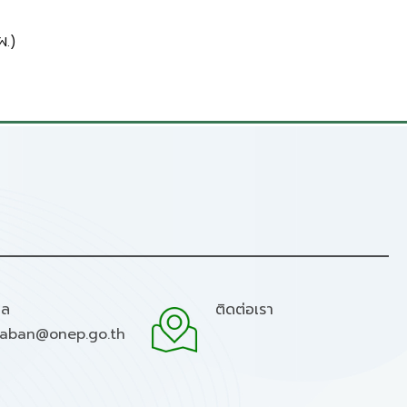
.)
มล
ติดต่อเรา
raban@onep.go.th