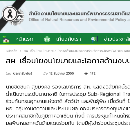
หน้าแรก
เกี่ยวกับเรา
ข่าวประชาสั
หน้าหลัก
สผ. เชื่อมโยงนโยบายและโอกาสด้านงบประมาณร่วมจัดการปัญหาไฟป่าและหมอ
สผ. เชื่อมโยงนโยบายและโอกาสด้านงบ
เมื่อ
12 ธันวาคม 2566
172
โดย
ประชาสัมพันธ์
นายชิดชนก สุขมงคล รองเลขาธิการ สผ. แสดงวิสัยทัศน์ข
ดำเนินงานระดับนานาชาติ ในการประชุม Sub-Regional T
ร่วมกับกรมอุทยานแห่งชาติ สัตว์ป่า และพันธุ์พืช เมื่อวัน
ผอ. กลุ่มงานติดตามและประเมินผล กองบริหารกองทุนสิ่งแ
ประเทศสมาชิกในภูมิภาคอาเซียน ทั้งนี้ การประชุมกำหนดใ
มลพิษหมอกควันข้ามแดนร่วมกัน โดยมีผู้เข้าร่วมประชุมป