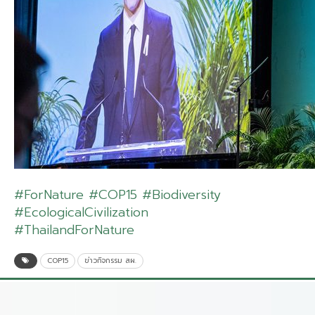
#ForNature
#COP15
#Biodiversity
#EcologicalCivilization
#ThailandForNature
COP15
ข่าวกิจกรรม สผ.