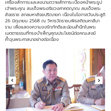
เครื่องสักการะและลงนามถวายสักการะเบื้องหน้าพระรูป
เจ้าพระคุณ สมเด็จพระอริยวงศาคตญาณ สมเด็จพระ
สังฆราช สกลมหาสังฆปริณายก เนื่องในโอกาสวันประสูติ
26 มิถุนายน 2568 ณ วิหารวัดราชบพิธสถิตมหาสีมา
ราม เพื่อแสดงความจงรักภักดีและน้อมสำนึกในพระ
เมตตาธรรมที่ทรงบำเพ็ญคุณประโยชน์ต่อคณะสงฆ์
ค้ำจุนพระศาสนาอย่างต่อเนื่อง
Previous
Next