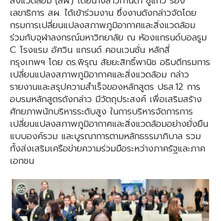
สิ่งแวดล้อม (สผ.) โดยนางสาวกานดา ชูแก้ว รอง
เลขาธิการ สผ. ได้เข้าร่วมงาน ซึ่งงานดังกล่าวจัดโดย
กรมการเปลี่ยนแปลงสภาพภูมิอากาศและสิ่งแวดล้อม
ร่วมกับจุฬาลงกรณ์มหาวิทยาลัย ณ ห้องแกรนด์บอลรูม
C โรงแรม อัศวิน แกรนด์ คอนเวนชั่น หลักสี่
กรุงเทพฯ โดย ดร.พิรุณ สัยยะสิทธิ์พานิช อธิบดีกรมการ
เปลี่ยนแปลงสภาพภูมิอากาศและสิ่งแวดล้อม กล่าว
รายงานและสรุปความสำเร็จของหลักสูตร ปธส.12 การ
อบรมหลักสูตรดังกล่าว มีวัตถุประสงค์ เพื่อเสริมสร้าง
ศักยภาพนักบริหารระดับสูง ในการบริหารจัดการการ
เปลี่ยนแปลงสภาพภูมิอากาศและสิ่งแวดล้อมอย่างยั่งยืน
แบบองค์รวม และบูรณาการตามหลักธรรมาภิบาล รวม
ทั้งส่งเสริมเครือข่ายความร่วมมือระหว่างภาครัฐและภาค
เอกชน