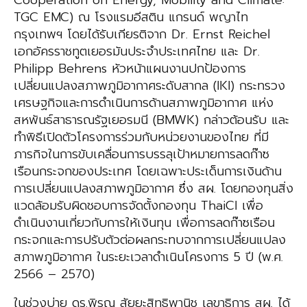
Cooperation on Energy, Mobility and Climate:
TGC EMC) ณ โรงแรมอีสติน แกรนด์ พญาไท
กรุงเทพฯ โดยได้รับเกียรติจาก Dr. Ernst Reichel
เอกอัครราชทูตเยอรมันประจำประเทศไทย และ Dr.
Philipp Behrens หัวหน้าแผนงานปกป้องการ
เปลี่ยนแปลงสภาพภูมิอากาศระดับสากล (IKI) กระทรวง
เศรษฐกิจและการดำเนินการด้านสภาพภูมิอากาศ แห่ง
สหพันธ์สาธารณรัฐเยอรมนี (BMWK) กล่าวต้อนรับ และ
ทำพิธีเปิดตัวโครงการร่วมกับหน่วยงานของไทย ที่มี
ภารกิจในการขับเคลื่อนการบรรลุเป้าหมายการลดก๊าซ
เรือนกระจกของประเทศ โดยเฉพาะประเด็นการเงินด้าน
การเปลี่ยนแปลงสภาพภูมิอากาศ ซึ่ง สผ. โดยกองทุนสิ่ง
แวดล้อมรับผิดชอบการจัดตั้งกองทุน ThaiCI เพื่อ
ดำเนินงานเกี่ยวกับการให้เงินทุน เพื่อการลดก๊าซเรือน
กระจกและการปรับตัวต่อผลกระทบจากการเปลี่ยนแปลง
สภาพภูมิอากาศ ในระยะเวลาดำเนินโครงการ 5 ปี (พ.ศ.
2566 – 2570)
ในช่วงบ่าย ดร.พิรุณ สัยยะสิทธิพานิช เลขาธิการ สผ. ได้