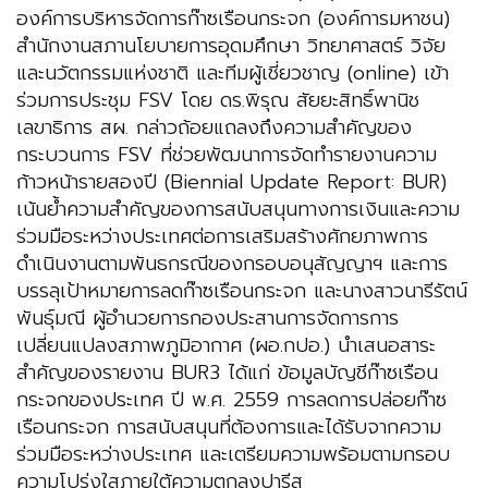
องค์การบริหารจัดการก๊าซเรือนกระจก (องค์การมหาชน)
สำนักงานสภานโยบายการอุดมศึกษา วิทยาศาสตร์ วิจัย
และนวัตกรรมแห่งชาติ และทีมผู้เชี่ยวชาญ (online) เข้า
ร่วมการประชุม FSV โดย ดร.พิรุณ สัยยะสิทธิ์พานิช
เลขาธิการ สผ. กล่าวถ้อยแถลงถึงความสำคัญของ
กระบวนการ FSV ที่ช่วยพัฒนาการจัดทำรายงานความ
ก้าวหน้ารายสองปี (Biennial Update Report: BUR)
เน้นย้ำความสำคัญของการสนับสนุนทางการเงินและความ
ร่วมมือระหว่างประเทศต่อการเสริมสร้างศักยภาพการ
ดำเนินงานตามพันธกรณีของกรอบอนุสัญญาฯ และการ
บรรลุเป้าหมายการลดก๊าซเรือนกระจก และนางสาวนารีรัตน์
พันธุ์มณี ผู้อำนวยการกองประสานการจัดการการ
เปลี่ยนแปลงสภาพภูมิอากาศ (ผอ.กปอ.) นำเสนอสาระ
สำคัญของรายงาน BUR3 ได้แก่ ข้อมูลบัญชีก๊าซเรือน
กระจกของประเทศ ปี พ.ศ. 2559 การลดการปล่อยก๊าซ
เรือนกระจก การสนับสนุนที่ต้องการและได้รับจากความ
ร่วมมือระหว่างประเทศ และเตรียมความพร้อมตามกรอบ
ความโปร่งใสภายใต้ความตกลงปารีส