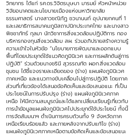
วิทยากร ได้แก่ รศ.ดร.วิจิตรบุษบา มารมย์ หัวหน้าหน่วย
วิจัยอนาคตและนโยบายเมืองแห่งมหาวิทยาลัย
ธรรมศาสตร์ นางสาวชณิภัฏ ชวนานนท์ อุปนายกคนที่ 1
และเลขาธิการสมาคมภูมิสถาปนิกประเทศไทย และนางสาว
พิชชาภัทร์ กุลมา นักวิชาการสิ่งแวดล้อมปฏิบัติการ กอง
บริหารกองทุนสิ่งแวดล้อม สผ. ร่วมอภิปรายสร้างความรู้
ความเข้าใจในหัวข้อ “นโยบายการพัฒนาและออกแบบ
พื้นที่โดยประยุกต์ใช้แนวคิดภูมินิเวศ และการผลักดันสู่การ
ปฏิบัติ” ร่วมด้วยนางชรินี สุวรรณทัต ผอก.สิ่งแวดล้อม
ชุมชน ได้ชี้แจงรายละเอียดของ (ร่าง) แผนผังภูมินิเวศ
ภาคเหนือ และแนวทางขับเคลื่อนไปสู่การปฏิบัติ โดยภาค
ส่วนที่เกี่ยวข้องได้เสนอข้อคิดเห็นและข้อเสนอแนะ ที่เป็น
ประโยชน์ในการปรับปรุง (ร่าง) แผนผังภูมินิเวศภาค
เหนือ ให้มีความสมบูรณ์และได้แลกเปลี่ยนเรียนรู้เกี่ยวกับ
การนำข้อมูลแผนผังภูมินิเวศไปประยุกต์ใช้ประโยชน์ ทั้งนี้
การจัดสัมมนาฯ ดำเนินการครบถ้วนทั้ง 9 จังหวัดภาค
เหนือเรียบร้อยแล้ว และภายหลังจากปรับแก้ไข (ร่าง)
แผนผังภูมินิเวศภาคเหนือตามข้อคิดเห็นและข้อเสนอแนะ