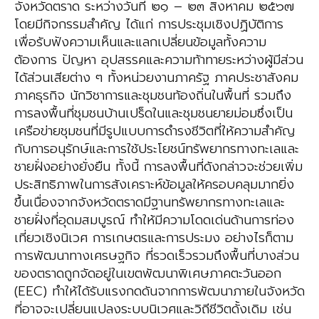
จังหวัดตราด ระหว่างวันที่ ๒๑ – ๒๓ สิงหาคม ๒๕๖๗
โดยมีกิจกรรมสำคัญ ได้แก่ การประชุมเชิงปฏิบัติการ
เพื่อรับฟังความเห็นและแลกเปลี่ยนข้อมูลทั้งความ
ต้องการ ปัญหา อุปสรรคและความท้าทายระหว่างผู้มีส่วน
ได้ส่วนเสียต่าง ๆ ทั้งหน่วยงานภาครัฐ ภาคประชาสังคม
ภาคธุรกิจ นักวิชาการและชุมชนท้องถิ่นในพื้นที่ รวมถึง
การลงพื้นที่ชุมชนบ้านเปร็ดในและชุมชนยายม่อมซึ่งเป็น
เครือข่ายชุมชนที่มีรูปแบบการดำรงชีวิตที่ให้ความสำคัญ
กับการอนุรักษ์และการใช้ประโยชน์ทรัพยากรทางทะเลและ
ชายฝั่งอย่างยั่งยืน ทั้งนี้ การลงพื้นที่ดังกล่าวจะช่วยเพิ่ม
ประสิทธิภาพในการสังเคราะห์ข้อมูลให้ครอบคลุมมากยิ่ง
ขึ้นเนื่องจากจังหวัดตราดมีฐานทรัพยากรทางทะเลและ
ชายฝั่งที่อุดมสมบูรณ์ ทำให้มีความโดดเด่นด้านการท่อง
เที่ยวเชิงนิเวศ การเกษตรและการประมง อย่างไรก็ตาม
การพัฒนาทางเศรษฐกิจ ที่รวดเร็วรวมถึงพื้นที่บางส่วน
ของตราดถูกจัดอยู่ในเขตพัฒนาพิเศษภาคตะวันออก
(EEC) ทำให้ได้รับแรงกดดันจากการพัฒนาภายในจังหวัด
ที่อาจจะเปลี่ยนแปลงระบบนิเวศและวิถีชีวิตดั้งเดิม เช่น