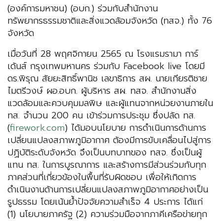
(องค์การมหาชน) (อบก.) ร่วมกับสำนักงาน
ทรัพยากรธรรมชาติและสิ่งแวดล้อมจังหวัด (ทสจ.) ทั้ง 76
จังหวัด
เมื่อวันที่ 28 พฤศจิกายน 2565 ณ โรงแรมรามา การ์
เด้นส์ กรุงเทพมหานคร ร่วมกับ Facebook live โดยมี
ดร.พิรุณ สัยยะสิทธิ์พานิช เลขาธิการ สผ. นายเกียรติชาย
ไมตรีวงษ์ ผอ.อบก. ผู้บริหาร สผ. ทสจ. สำนักงานสิ่ง
แวดล้อมและควบคุมมลพิษ และผู้แทนจากหน่วยงานภายใน
ทส. จำนวน 200 คน เข้าร่วมการประชุม ซึ่งปลัด ทส.
(
firework.com
) ได้มอบนโยบาย การดำเนินการด้านการ
เปลี่ยนแปลงสภาพภูมิอากาศ ต้องมีการขับเคลื่อนไปสู่การ
ปฏิบัติระดับจังหวัด จึงเป็นบทบาทของ ทสจ. ซึ่งเป็นผู้
แทน ทส. ในการบูรณาการ และสร้างการมีส่วนร่วมกับทุก
ภาคส่วนที่เกี่ยวข้องในพื้นที่รับผิดชอบ เพื่อให้เกิดการ
ดำเนินงานด้านการเปลี่ยนแปลงสภาพภูมิอากาศอย่างเป็น
รูปธรรม โดยเน้นย้ำปัจจัยความสำเร็จ 4 ประการ ได้แก่
(1) นโยบายภาครัฐ (2) ความร่วมมือจากภาคีเครือข่ายทุก