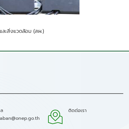
ละสิ่งแวดล้อม (สผ.)
มล
ติดต่อเรา
raban@onep.go.th