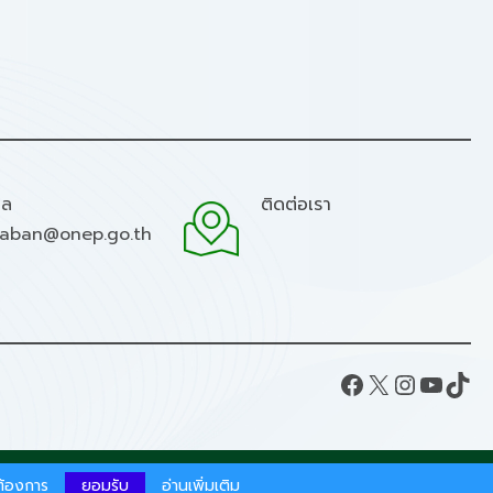
มล
ติดต่อเรา
raban@onep.go.th
Facebook
X
Instagram
YouTube
TikTok
ากต้องการ
ยอมรับ
อ่านเพิ่มเติม