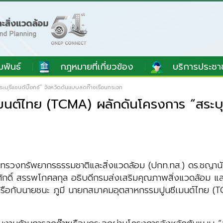
มพันธ์
กฎหมายที่เกี่ยวข้อง
บริการประชา
บุรีแซนด์บ๊อกซ์” จังหวัดต้นแบบลดก๊าซเรือนกระจก
มนต์ไทย (TCMA) ผลักดันโครงการ “สระบุร
ระทรวงทรัพยากรธรรมชาติและสิ่งแวดล้อม (ปกท.ทส.) ดร.ชญาน
มศักดิ์ สรรพโกศลกุล อธิบดีกรมส่งเสริมคุณภาพสิ่งแวดล้อม
วมหารือกับนายชนะ ภูมี นายกสมาคมอุตสาหกรรมปูนซีเมนต์ไทย