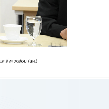
ละสิ่งแวดล้อม (สผ.)