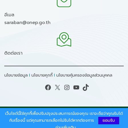
อีเมล
saraban@onep.go.th
ติดต่อเรา
นโยบายข้อมูล
I
นโยบายคุกกี้
I
นโยบายคุ้มครองข้อมูลส่วนบุคคล
Facebook
X
Instagram
YouTube
TikTok
เว็บไซต์นี้ใช้คุกกี้เพื่อปรับปรุงประสบการณ์ของคุณ เราจะถือว่าคุณรับได้
สงวนลิขสิทธิ์ © 2026 - สำนักงานนโยบายและแผน
ทรัพยากรธรรมชาติและสิ่งแวดล้อม.
กับเรื่องนี้ แต่คุณสามารถเลือกไม่รับได้หากต้องการ
ยอมรับ
อ่านเพิ่มเติม