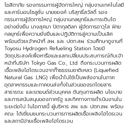
โฆสิตาภัย รองกรรมการผู้จัดการใหญ่ กลุ่มงานเทคโนโลยี
และคาร์บอนโซลูชั่น นายชยงค์ บริสุทธิ์สวัสดิ์ รอง
กรรมการผู้จัดการใหญ่ กลุ่มงานกลยุทธ์และการเติบโต
อย่างยั่งยืน นางสุศมา ปิตากุลดิลก ผู้จัดการอาวุโส ฝ่าย
กลยุทธ์เพื่อความยั่งยืนและปฏิบัติการสู่ความเป็นเลิศ
พร้อมด้วยเจ้าหน้าที่ สผ. และ ปตท.สผ. ร่วมศึกษาดูงานที่
Toyosu Hydrogen Refueling Station โดยมี
วัตถุประสงค์เพื่อหารือและแลกเปลี่ยนประสบการณ์กับเจ้า
หน้าที่บริษัท Tokyo Gas Co., Ltd. ถึงกระบวนการผลิต
เชื้อเพลิงไฮโดรเจนจากก๊าซธรรมชาติเหลว (Liquefied
Natural Gas: LNG) เพื่อนำไปใช้เป็นพลังงานในภาค
อุตสาหกรรมและภาคขนส่งทั้งในส่วนของรถโดยสาร
สาธารณะ และรถยนต์ส่วนบุคคล ต้นทุนการผลิต นโยบาย
และการสนับสนุนของภาครัฐ และทิศทางการดำเนินงานใน
ระยะต่อไป ในโอกาสนี้ ผู้บริหาร สผ. และ ปตท.สผ. พร้อม
คณะ ได้เยี่ยมชมกระบวนการการผลิตเชื้อเพลิงไฮโดรเจน
และสถานีจ่ายเชื้อเพลิงไฮโดรเจน