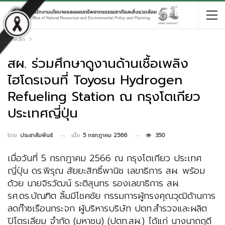
หน้าหลัก
สผ. ร่วมศึกษาดูงานด้านเชื้อเพลิง
ไฮโดรเจนที่ Toyosu Hydrogen
Refueling Station ณ กรุงโตเกียว
ประเทศญี่ปุ่น
เมื่อ
5 กรกฎาคม 2566
350
โดย
ประชาสัมพันธ์
เมื่อวันที่ 5 กรกฎาคม 2566 ณ กรุงโตเกียว ประเทศ
ญี่ปุ่น ดร.พิรุณ สัยยะสิทธิ์พานิช เลขาธิการ สผ. พร้อม
ด้วย นายจิรวัฒน์ ระติสุนทร รองเลขาธิการ สผ.
รศ.ดร.บัณฑิต ลิ้มมีโชคชัย กรรมการผู้ทรงคุณวุฒิด้านการ
ลดก๊าซเรือนกระจก ผู้บริหารบริษัท ปตท.สำรวจและผลิต
ปิโตรเลียม จำกัด (มหาชน) (ปตท.สผ.) ได้แก่ นางนาถฤดี