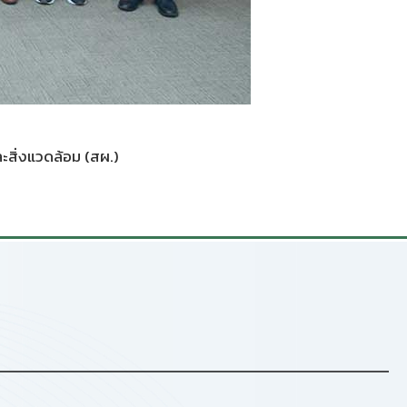
สิ่งแวดล้อม (สผ.)