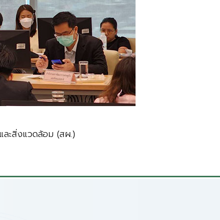
ละสิ่งแวดล้อม (สผ.)