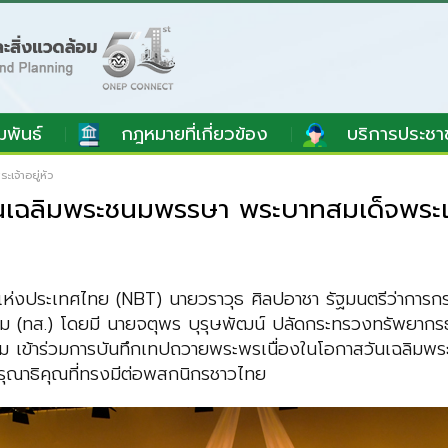
มพันธ์
กฎหมายที่เกี่ยวข้อง
บริการประชา
จ้าอยู่หัว
นเฉลิมพระชนมพรรษา พระบาทสมเด็จพระเจ้
ศน์แห่งประเทศไทย (NBT) นายวราวุธ ศิลปอาชา รัฐมนตรีว่าการ
ม (ทส.) โดยมี นายจตุพร บุรุษพัฒน์ ปลัดกระทรวงทรัพยากรธร
ม เข้าร่วมการบันทึกเทปถวายพระพรเนื่องในโอกาสวันเฉลิม
ุณาธิคุณที่ทรงมีต่อพสกนิกรชาวไทย