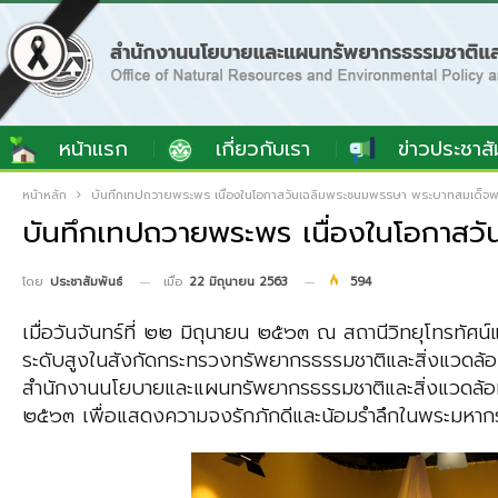
หน้าแรก
เกี่ยวกับเรา
ข่าวประชาสั
หน้าหลัก
บันทึกเทปถวายพระพร เนื่องในโอกาสวันเฉลิมพระชนมพรรษา พระบาทสมเด็จพระเ
บันทึกเทปถวายพระพร เนื่องในโอกาสวั
เมื่อ
22 มิถุนายน 2563
594
โดย
ประชาสัมพันธ์
เมื่อวันจันทร์ที่ ๒๒ มิถุนายน ๒๕๖๓ ณ สถานีวิทยุโทรทั
ระดับสูงในสังกัดกระทรวงทรัพยากรธรรมชาติและสิ่งแวดล้อ
สำนักงานนโยบายและแผนทรัพยากรธรรมชาติและสิ่งแวดล้อ
๒๕๖๓ เพื่อแสดงความจงรักภักดีและน้อมรำลึกในพระมหากร