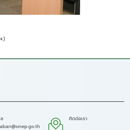
.)
มล
ติดต่อเรา
raban@onep.go.th