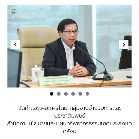
Previous
Next
จัดทำเเละเผยเเผร่โดย กลุ่มงานอำนวยการเเละ
ประชาสัมพันธ์
สำนักงานนโยบายเเละเเผนทรัพยากรธรรมชาติเเละสิ่งเเว
ดล้อม