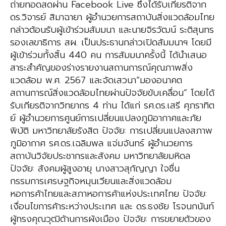
ถ่ายทอดสดผ่าน Facebook Live ซึ่งได้รับเกียรติจาก
ดร.วิจารย์ สิมาฉายา ผู้อำนวยการสถาบันสิ่งแวดล้อมไทย
กล่าวต้อนรับผู้เข้าร่วมสัมมนา และนายจิรวัฒน์ ระติสุนทร
รองเลขาธิการ สผ. เป็นประธานกล่าวเปิดสัมมนาฯ โดยมี
ผู้เข้าร่วมทั้งสิ้น 440 คน การสัมมนาครั้งนี้ ได้นำเสนอ
สาระสำคัญของร่างรายงานสถานการณ์คุณภาพสิ่ง
แวดล้อม พ.ศ. 2567 และจัดเสวนา“มองอนาคต
สถานการณ์สิ่งแวดล้อมไทยผ่านปัจจัยขับเคลื่อน” โดยได้
รับเกียรติจากวิทยากร 4 ท่าน ได้แก่ รศ.ดร.เสรี ศุภราทิต
ย์ ผู้อำนวยการศูนย์การเปลี่ยนแปลงภูมิอากาศและภัย
พิบัติ มหาวิทยาลัยรังสิต ปัจจัย: การเปลี่ยนแปลงสภาพ
ภูมิอากาศ รศ.ดร.เฉลิมพล แจ่มจันทร์ ผู้อำนวยการ
สถาบันวิจัยประชากรและสังคม มหาวิทยาลัยมหิดล
ปัจจัย: สังคมผู้สูงอายุ นางสาวสุกัญญา ใจชื่น
กรรมการเศรษฐกิจหมุนเวียนและสิ่งแวดล้อม
หอการค้าไทยและสภาหอการค้าแห่งประเทศไทย ปัจจัย:
เงื่อนไขการค้าระหว่างประเทศ และ ดร.ธงชัย โรจนกนันท์
ผู้ทรงคุณวุฒิด้านการผังเมือง ปัจจัย: การขยายตัวของ