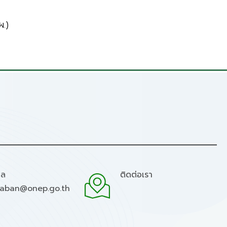
.)
มล
ติดต่อเรา
raban@onep.go.th