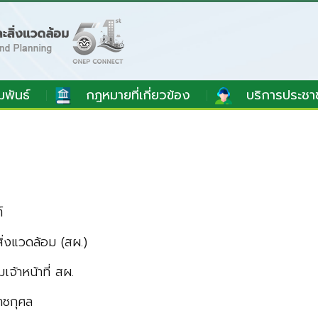
มพันธ์
กฎหมายที่เกี่ยวข้อง
บริการประชา
์
่งแวดล้อม (สผ.)
จ้าหน้าที่ สผ.
าชกุศล