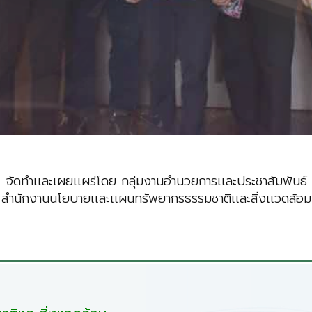
จัดทำเเละเผยเเผร่โดย กลุ่มงานอำนวยการเเละประชาสัมพันธ์
สำนักงานนโยบายเเละเเผนทรัพยากรธรรมชาติเเละสิ่งเเวดล้อม