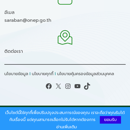
อีเมล
saraban@onep.go.th
ติดต่อเรา
นโยบายข้อมูล
I
นโยบายคุกกี้
I
นโยบายคุ้มครองข้อมูลส่วนบุคคล
Facebook
X
Instagram
YouTube
TikTok
เว็บไซต์นี้ใช้คุกกี้เพื่อปรับปรุงประสบการณ์ของคุณ เราจะถือว่าคุณรับได้
สงวนลิขสิทธิ์ © 2026 - สำนักงานนโยบายและแผน
ทรัพยากรธรรมชาติและสิ่งแวดล้อม.
กับเรื่องนี้ แต่คุณสามารถเลือกไม่รับได้หากต้องการ
ยอมรับ
อ่านเพิ่มเติม