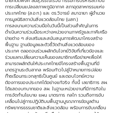
นายกิตติพงศ์ ลิ่มสุวรรณโรจน์ กรรมการบริหารสถาบัน
การเปลี่ยนแปลงสภาพภูมิอากาศ สภาอุตสาหกรรมแห่ง
ประเทศไทย (ส.อ.ท.) และ ดร.วิจารย์ สมาฉายา ผู้อำนวย
การมูลนิธิสถาบันสิ่งแวดล้อมไทย (มสท.)
การลงนามความร่วมมือในวันนี้เป็นส่วนสำคัญในการ
ดำเนินความร่วมมือระหว่างหน่วยงานภาครัฐและภาคีเครือ
ข่ายต่าง ๆ ส่งเสริมและสนับสนุนการพัฒนาโครงสร้าง
พื้นฐาน ฐานข้อมูลและตัวชี้วัดด้านสิ่งแวดล้อมของ
ประเทศ ตลอดจนร่วมผลักดันโจทย์วิจัยที่เกี่ยวข้องและ
ร่วมแลกเปลี่ยนความเห็นของสมาชิกเครือข่ายฯเพื่อให้
สามารถผลักดันให้ประเทศไทยมีโครงสร้างพื้นฐานที่มี
มาตรฐานระดับสากล พร้อมก้าวไปสู่ป้าหมายการปล่อย
ก๊าซเรือนกระจกสุทธิเป็นศูนย์ และตอบโจทย์ความ
ต้องการของประเทศได้อย่างแท้จริง ทั้งนี้ เลขาธิการ สผ.
ได้แสดงบทบาทของ สผ. ในฐานะหน่วยงานที่มีภารกิจใน
การจัดทำนโยบาย แผน มาตรการ กลไก รวมถึงการขับ
เคลื่อนไปสู่การปฏิบัติบนพื้นฐานบูรณาการข้อมูลด้าน
ทรัพยากรธรรมชาติและสิ่งแวดล้อม พร้อมการขับเคลื่อน