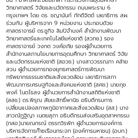
ชั้น 1 อาคารพระจอมเกล้า กระทรวงการอุดมศึกษา
วิทยาศาสตร์ วิจัยและนวัตกรรม ถนนพระราม 6
กรุงเทพฯ โดย ดร. ชญานันท์ ภักดีจิตต์ เลขาธิการ สผ.
ร่วมกับ ผู้บริหารจาก 9 หน่วยงาน ประกอบด้วย
ศาสตราจารย์ ดร.ชูกิจ ลิมปิจำนงค์ สำนักงานพัฒนา
วิทยาศาสตร์และเทคโนโลยีแห่งชาติ (สวทช.) รอง
ศาสตราจารย์ วงกต วงศ์อภัย รองผู้อำนวยการ
สำนักงานสภานโยบายการอุดมศึกษา วิทยาศาสตร์ วิจัย
และนวัตกรรมแห่งชาติ (สอวช.) นางสาววรรณภา คล้าย
สวน ผู้อำนวยการกองยุทธศาสตร์การพัฒนา
ทรัพยากรธรรมชาติและสิ่งแวดล้อม เลขาธิการสภา
พัฒนาการเศรษฐกิจและสังคมแห่งชาติ (สศช.) นายภุช
พงค์ โนดไธสง ผู้อำนวยการสำนักงานสถิติแห่งชาติ
(สสช.) ดร.พิรุณ สัยยะสิทธิ์พานิช อธิบดีกรมการ
เปลี่ยนแปลงสภาพภูมิอากาศและสิ่งแวดล้อม (สส.) นาง
สาวณัฏฐิญา เนตยสุภา อธิบดีกรมส่งเสริมอุตสาหกรรม
(กสอ.)นายณกรณ์ ตรรกวิรพัท ผู้อำนวยการองค์การ
บริหารจัดการก๊าซเรือนกระจก (องค์การมหาชน) (อบก.)