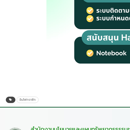
อินโฟกราฟิก
สำนักงานนโยบายและแผนทรัพยากรธรรมชา