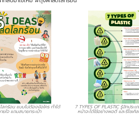
ับมาใช้ใหม่ #ถุงผ้าลดโลกร้อน
ลกร้อน แบบไม่ต้องง้อใคร ทำได้
7 TYPES OF PLASTIC รู้จักประเภ
ายใจ แถมสบายกระเป๋า
หน้าจะได้ใช้อย่างพอดี และรีไซเค