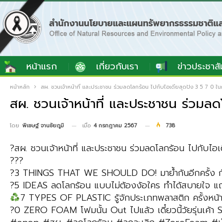
หน้าแรก
เกี่ยวกับเรา
ข่าวประชาสั
หน้าหลัก
สผ. ชวนเจ้าหน้าที่ และประชาชน ร่วมลดโลกร้อน ไปกับไอเดียสุดปัง 3 5 7 0 
สผ. ชวนเจ้าหน้าที่ และประชาชน ร่วมล
เมื่อ
4 กรกฎาคม 2567
738
โดย
พิเชษฐ์ จานชัยภูมิ
?สผ. ชวนเจ้าหน้าที่ และประชาชน ร่วมลดโลกร้อน ไปกับไอ
???
?3 THINGS THAT WE SHOULD DO! มาย้ำกันอีกครั้ง กับ 3 วิธ
?5 IDEAS ลดโลกร้อน แบบไม่ต้องง้อใคร ทำได้สบายใจ แ
7 TYPES OF PLASTIC รู้จักประเภทพลาสติก ครั้งหน้าจะ
?0 ZERO FOAM โฟมนั้น Out ไปแล้ว เดี๋ยวนี้วัยรุ่นเค