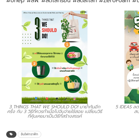
#onep #สผ. #ลดโลกร้อน #ลดละเลิก #ZeroFoam #นำกล
3 THINGS THAT WE SHOULD DO! มาย้ำกันอีก
5 IDEAS ลดโ
ครั้ง กับ 3 วิธีที่ควรทำเมื่อไปจับจ่ายใช้สอย เปลี่ยนวิธี
สบ
ที่คุ้นเคยมาเป็นวิธีที่สร้างสรรค์
อินโฟกราฟิก