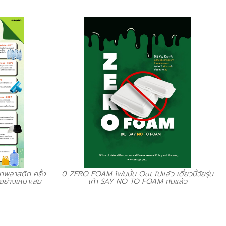
ทพลาสติก ครั้ง
0 ZERO FOAM โฟมนั้น Out ไปแล้ว เดี๋ยวนี้วัยรุ่น
ิลอย่างเหมาะสม
เค้า SAY NO TO FOAM กันแล้ว