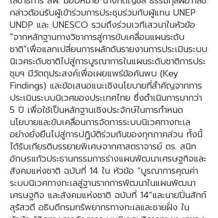
เลขาธิการ สผ. มอบหมาย นางกตัญชลี ธรรมกุลผอ.กลช.
กล่าวต้อนรับผู้เข้าร่วมการประชุมร่วมกับผู้แทน UNEP
UNDP และ UNESCO รวมถึงร่วมเวทีเสวนาในหัวข้อ
“จากหลักฐานทางวิชาการสู่การขับเคลื่อนแผนระดับ
ชาติ”เพื่อแลกเปลี่ยนการผลักดันรายงานการประเมินระบบ
นิเวศระดับชาติไปสู่การบูรณาการในแผนระดับชาติการประ
ชุมฯ มีวัตถุประสงค์เพื่อเผยแพร่ข้อค้นพบ (Key
Findings) และข้อเสนอแนะเชิงนโยบายที่สำคัญจากการ
ประเมินระบบนิเวศของประเทศไทย ซึ่งดำเนินการมากว่า
5 ปี เพื่อใช้เป็นหลักฐานเชิงประจักษ์ในการกำหนด
นโยบายและขับเคลื่อนการจัดการระบบนิเวศทางทะเล
อย่างยั่งยืนไปสู่การปฏิบัติร่วมกันของทุกภาคส่วน ทั้งนี้
ได้รับเกียรติบรรยายพิเศษจากศาสตราจารย์ ดร. สนิท
อักษรแก้วประธานกรรมการร่างแผนพัฒนาเศรษฐกิจและ
สังคมแห่งชาติ ฉบับที่ 14 ใน หัวข้อ “บูรณาการคุณค่า
ระบบนิเวศทางทะเลสู่ฐานรากการพัฒนาในแผนพัฒนา
เศรษฐกิจ และสังคมแห่งชาติ ฉบับที่ 14”และนายปิ่นสักก์
สุรัสวดี อธิบดีกรมทรัพยากรทางทะเลและชายฝั่ง ใน