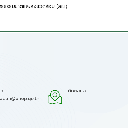
ธรรมชาติและสิ่งแวดล้อม (สผ.)
มล
ติดต่อเรา
raban@onep.go.th