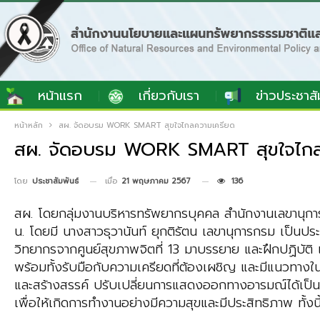
หน้าแรก
เกี่ยวกับเรา
ข่าวประชาสั
หน้าหลัก
สผ. จัดอบรม WORK SMART สุขใจไกลความเครียด
สผ. จัดอบรม WORK SMART สุขใจไกล
เมื่อ
21 พฤษภาคม 2567
136
โดย
ประชาสัมพันธ์
สผ. โดยกลุ่มงานบริหารทรัพยากรบุคคล สำนักงานเลขานุ
น. โดยมี นางสาวธุวานันท์ ยุกติรัตน เลขานุการกรม เป็นปร
วิทยากรจากศูนย์สุขภาพจิตที่ 13 มาบรรยาย และฝึกปฏิบัติ เพ
พร้อมทั้งรับมือกับความเครียดที่ต้องเผชิญ และมีแนวทางใน
และสร้างสรรค์ ปรับเปลี่ยนการแสดงออกทางอารมณ์ได้เป็นอย่
เพื่อให้เกิดการทำงานอย่างมีความสุขและมีประสิทธิภาพ ทั้งน