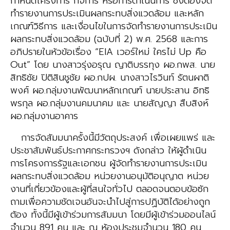
กำหนดโครงการ กิจการ หรือการดำเนินการ ซึ่งต้องจัด
ทำ
รายงานการประเมินผลกระทบสิ่งแวดล้อม และหลัก
เกณฑ์
วิธีการ และเงื่อนไขในการจัดทำรายงานการประเมิน
ผลกระทบ
สิ่งแวดล้อม (ฉบับที่ 2) พ.ศ. 2568 และการ
อภิปราย
ในหัวข้อเรื่อง
“EIA เวอร์ใหม่ ใครไม่ Up คือ
Out”
โดย
นางสาวรุ่งอรุณ ญาติบรรทุง ผอ.กพส.
นาย
สิทธิชัย ปิติสินชูชัย ผอ.กปผ. นางสาวไรวินท์ รัตนผาติ
พงศ์
ผอ.กลุ่มงานพัฒนาหลักเกณฑ์ นายประสาน อิทธิ
พรกุล
ผอ.กลุ่มงานคมนาคม
และ
นายสัญญา สืบสิงห์
ผอ.กลุ่มงานอาคาร
การจัดสัมมนาครั้งนี้มีวัตถุประสงค์ เพื่อเผยแพร่
และ
ประชาสัมพันธ์ประกาศกระทรวงฯ ดังกล่าว ให้ผู้ดำเนิน
การ
โครงการรัฐและเอกชน ผู้จัดทำรายงานการประเมิน
ผลกระทบ
สิ่งแวดล้อม หน่วยงานอนุมัติอนุญาต หน่วย
งานที่เกี่ยวข้อง
และผู้ที่สนใจทั่วไป ตลอดจนตอบข้อซัก
ถามเพื่อความชัดเจน
อันจะนำไปสู่การปฏิบัติได้อย่างถูก
ต้อง ทั้งนี้มีผู้เข้าร่วมการสัมมนา
โดยมีผู้เข้าร่วมออนไลน์
จำนวน 891 คน และ ณ ห้องประชุม
จำนวน 180 คน