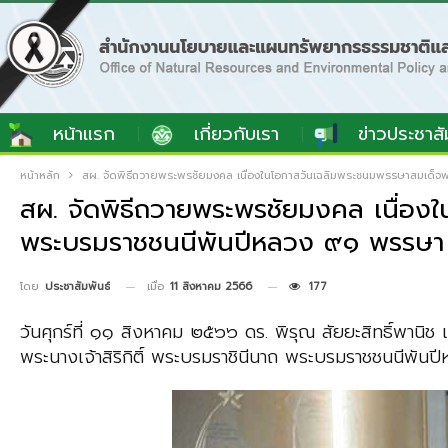
หน้าแรก
เกี่ยวกับเรา
ข่าวประชาสั
หน้าหลัก
สผ. จัดพิธีถวายพระพรชัยมงคล เนื่องในโอกาสวันเฉลิมพระชนมพรรษาสมเด็จพ
สผ. จัดพิธีถวายพระพรชัยมงคล เนื่องใ
พระบรมราชชนนีพันปีหลวง ๙๑ พรรษ
เมื่อ
11 สิงหาคม 2566
177
โดย
ประชาสัมพันธ์
วันศุกร์ที่ ๑๑ สิงหาคม ๒๕๖๖ ดร. พิรุณ สัยยะสิทธิ์พานิ
พระนางเจ้าสิริกิติ์ พระบรมราชินีนาถ พระบรมราชชนนีพั