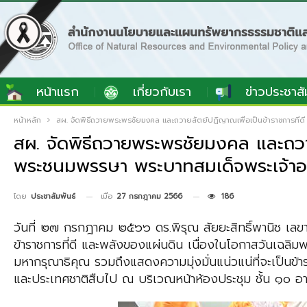
หน้าแรก
เกี่ยวกับเรา
ข่าวประชาสั
หน้าหลัก
สผ. จัดพิธีถวายพระพรชัยมงคล และถวายสัตย์ปฏิญาณเพื่อเป็นข้าราชการที่ด
สผ. จัดพิธีถวายพระพรชัยมงคล และถวาย
พระชนมพรรษา พระบาทสมเด็จพระเจ้าอ
เมื่อ
27 กรกฎาคม 2566
186
โดย
ประชาสัมพันธ์
วันที่ ๒๗ กรกฎาคม ๒๕๖๖ ดร.พิรุณ สัยยะสิทธิ์พานิช เลขา
ข้าราชการที่ดี และพลังของแผ่นดิน เนื่องในโอกาสวันเฉ
มหากรุณาธิคุณ รวมถึงแสดงความมุ่งมั่นแน่วแน่ที่จะเป็นข้
และประเทศชาติสืบไป ณ บริเวณหน้าห้องประชุม ชั้น ๑๐ อา