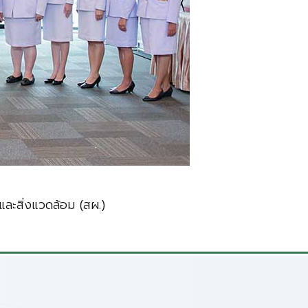
ละสิ่งแวดล้อม (สผ.)