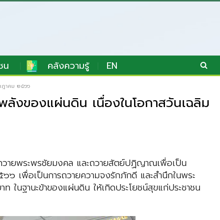
ชน
คลังความรู้
EN
กรกฎาคม ๒๕๖๖
พลังของแผ่นดิน เนื่องในโอกาสวันเฉลิม
พิธีถวายพระพรชัยมงคล และถวายสัตย์ปฏิญาณเพื่อเป็น
๕๖๖ เพื่อเป็นการถวายความจงรักภักดี และสำนึกในพระ
ลบาท ในฐานะข้าของแผ่นดิน ให้เกิดประโยชน์สุขแก่ประชาชน