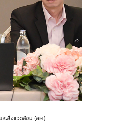
ละสิ่งแวดล้อม (สผ.)