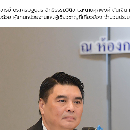
าจารย์ ดร.เศรษฐบุตร อิทธิธรรมวินิจ และนายศุภพงศ์ ตันเงิน
บด้วย ผู้แทนหน่วยงานและผู้เชี่ยวชาญที่เกี่ยวข้อง จำนวนป