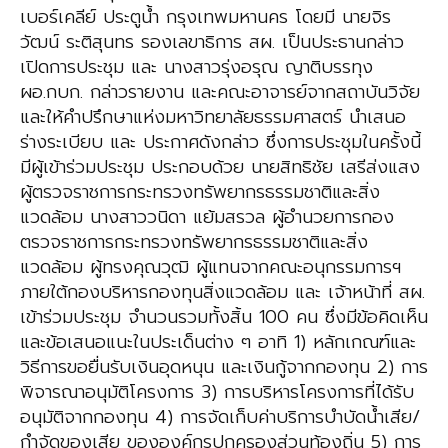
เบอร์เคลีย์ ประตูน้ำ กรุงเทพมหานคร โดยมี นายจิร
วัฒน์ ระติสุนทร รองเลขาธิการ สผ. เป็นประธานกล่าว
เปิดการประชุม และ นางสาวรุ่งอรุณ ญาติบรรทุง
ผอ.กบก. กล่าวรายงาน และคณะอาจารย์จากสถาบันวิจัย
และให้คำปรึกษาแห่งมหาวิทยาลัยธรรมศาสตร์ นำเสนอ
ร่างระเบียบ และ ประกาศดังกล่าว ซึ่งการประชุมในครั้งนี้
มีผู้เข้าร่วมประชุม ประกอบด้วย นายสิทธิชัย เสรีส่งแสง
ผู้ตรวจราชการกระทรวงทรัพยากรธรรมชาติและสิ่ง
แวดล้อม นางสาววนิดา แย้มสรวล ผู้อำนวยการกอง
ตรวจราชการกระทรวงทรัพยากรธรรมชาติและสิ่ง
แวดล้อม ผู้ทรงคุณวุฒิ ผู้แทนจากคณะอนุกรรมการฯ
ภายใต้กองบริหารกองทุนสิ่งแวดล้อม และ เจ้าหน้าที่ สผ.
เข้าร่วมประชุม จำนวนรวมทั้งสิ้น 100 คน ซึ่งมีข้อคิดเห็น
และข้อเสนอแนะในประเด็นต่าง ๆ อาทิ 1) หลักเกณฑ์และ
วิธีการขอยื่นรับเงินอุดหนุน และเงินกู้จากกองทุน 2) การ
พิจารณาอนุมัติโครงการ 3) การบริหารโครงการที่ได้รับ
อนุมัติจากกองทุน 4) การจัดเก็บค่าบริการบำบัดน้ำเสีย/
กำจัดของเสีย ขององค์กรปกครองส่วนท้องถิ่น 5) การ