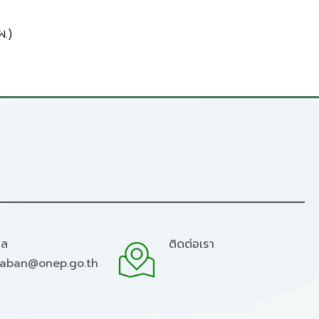
.)
มล
ติดต่อเรา
raban@onep.go.th