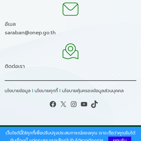
อีเมล
saraban@onep.go.th
ติดต่อเรา
นโยบายข้อมูล
I
นโยบายคุกกี้
I
นโยบายคุ้มครองข้อมูลส่วนบุคคล
Facebook
X
Instagram
YouTube
TikTok
เว็บไซต์นี้ใช้คุกกี้เพื่อปรับปรุงประสบการณ์ของคุณ เราจะถือว่าคุณรับได้
สงวนลิขสิทธิ์ © 2026 - สำนักงานนโยบายและแผน
ทรัพยากรธรรมชาติและสิ่งแวดล้อม.
กับเรื่องนี้ แต่คุณสามารถเลือกไม่รับได้หากต้องการ
ยอมรับ