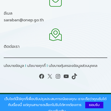
อีเมล
saraban@onep.go.th
ติดต่อเรา
นโยบายข้อมูล
I
นโยบายคุกกี้
I
นโยบายคุ้มครองข้อมูลส่วนบุคคล
Facebook
X
Instagram
YouTube
TikTok
เว็บไซต์นี้ใช้คุกกี้เพื่อปรับปรุงประสบการณ์ของคุณ เราจะถือว่าคุณรับได้
สงวนลิขสิทธิ์ © 2026 - สำนักงานนโยบายและแผน
ทรัพยากรธรรมชาติและสิ่งแวดล้อม.
กับเรื่องนี้ แต่คุณสามารถเลือกไม่รับได้หากต้องการ
ยอมรับ