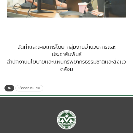
จัดทำเเละเผยเเผร่โดย กลุ่มงานอำนวยการเเละ
ประชาสัมพันธ์
สำนักงานนโยบายเเละเเผนทรัพยากรธรรมชาติเเละสิ่งเเว
ดล้อม
ข่าวกิจกรรม สผ.