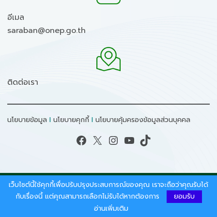
อีเมล
saraban@onep.go.th
ติดต่อเรา
นโยบายข้อมูล
I
นโยบายคุกกี้
I
นโยบายคุ้มครองข้อมูลส่วนบุคคล
Facebook
X
Instagram
YouTube
TikTok
เว็บไซต์นี้ใช้คุกกี้เพื่อปรับปรุงประสบการณ์ของคุณ เราจะถือว่าคุณรับได้
สงวนลิขสิทธิ์ © 2026 - สำนักงานนโยบายและแผน
ทรัพยากรธรรมชาติและสิ่งแวดล้อม.
กับเรื่องนี้ แต่คุณสามารถเลือกไม่รับได้หากต้องการ
ยอมรับ
อ่านเพิ่มเติม