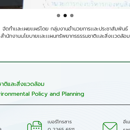
จัดทำเเละเผยเเผร่โดย กลุ่มงานอำนวยการเเละประชาสัมพันธ์
สำนักงานนโยบายเเละเเผนทรัพยากรธรรมชาติเเละสิ่งเเวดล้อม
ติและสิ่งแวดล้อม
ironmental Policy and Planning
เบอร์โทรสาร
อีเ
9
0 2265 6511
sa