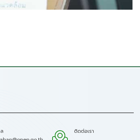
มล
ติดต่อเรา
raban@onep.go.th