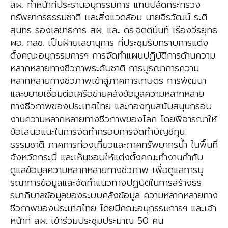
สผ. ทำหน้าที่ประธานอนุกรรมการ แทนปลัดกระทรวง
ทรัพยากรธรรมชาติ เเละสิ่งแวดล้อม นายจิรวัฒน์ ระติ
สุนทร รองเลขาธิการ สผ. และ ดร.จิตตินันท์ เรืองวีรยุทธ
ผอ. กลช. เป็นฝ่ายเลขานุการ ที่ประชุมรับทราบการแต่ง
ตั้งคณะอนุกรรมการฯ การจัดทำแผนปฏิบัติการด้านความ
หลากหลายทางชีวภาพระดับชาติ การบูรณาการความ
หลากหลายทางชีวภาพเข้าสู่ภาคการเกษตร การพัฒนา
และขยายเชื่อมต่อเครือข่ายคลังข้อมูลความหลากหลาย
ทางชีวภาพของประเทศไทย และกองทุนสนับสนุนกรอบ
งานความหลากหลายทางชีวภาพของโลก โดยพิจารณาให้
ข้อเสนอแนะในการจัดทำกรอบการจัดทำบัญชีทุน
ธรรมชาติ ภาคการท่องเที่ยวและภาคทรัพยากรน้ำ ในพื้นที่
จังหวัดกระบี่ และเห็นชอบให้แต่งตั้งคณะทำงานกำกับ
ดูแลข้อมูลความหลากหลายทางชีวภาพ เพื่อดูแลการบู
รณาการข้อมูลและจัดทำแนวทางปฏิบัติในการสร้างธร
รมาภิบาลข้อมูลของระบบคลังข้อมูล ความหลากหลายทาง
ชีวภาพของประเทศไทย โดยมีคณะอนุกรรมการฯ และเจ้า
หน้าที่ สผ. เข้าร่วมประชุมประมาณ 50 คน