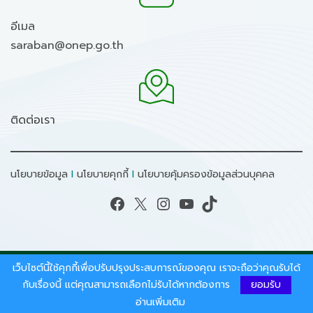
อีเมล
saraban@onep.go.th
ติดต่อเรา
นโยบายข้อมูล
I
นโยบายคุกกี้
I
นโยบายคุ้มครองข้อมูลส่วนบุคคล
Facebook
X
Instagram
YouTube
TikTok
เว็บไซต์นี้ใช้คุกกี้เพื่อปรับปรุงประสบการณ์ของคุณ เราจะถือว่าคุณรับได้
สงวนลิขสิทธิ์ © 2026 - สำนักงานนโยบายและแผน
ทรัพยากรธรรมชาติและสิ่งแวดล้อม.
กับเรื่องนี้ แต่คุณสามารถเลือกไม่รับได้หากต้องการ
ยอมรับ
อ่านเพิ่มเติม